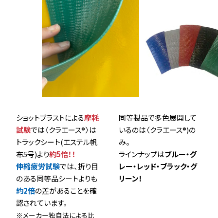
ショットブラストによる
摩耗
同等製品で多色展開して
試験
では〈クラエース®〉は
いるのは〈クラエース®)の
トラックシート(エステル帆
み。
布5号)より
約5倍！！
ラインナップは
ブルー・グ
伸縮疲労試験
では、折り目
レー・レッド・ブラック・グ
のある同等品シートよりも
リーン！
約2倍
の差があることを確
認されています。
※メーカー独自法による比