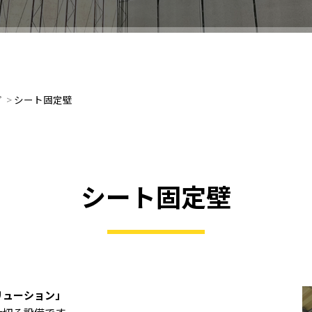
プ
>
シート固定壁
シート固定壁
リューション」