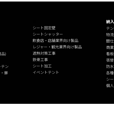
■
納
シート固定壁
テン
シートシャッター
物流
飲食店・店舗業界向け製品
間仕
レジャー・観光業界向け製品
商業
遮熱対策工事
品)
看板
鉄骨工事
張替
シート加工
ーテン
防水
イベントテント
ン・扉
各種
シー
個人