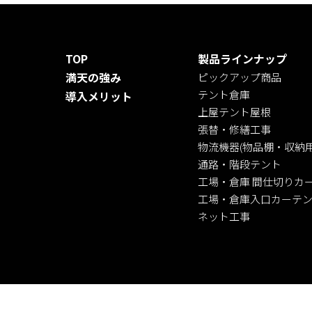
TOP
製品ラインナップ
満天の強み
ピックアップ商品
テント倉庫
導入メリット
上屋テント屋根
張替・修繕工事
物流機器(物品棚・収納用
通路・階段テント
工場・倉庫 間仕切りカ
工場・倉庫入口カーテ
ネット工事