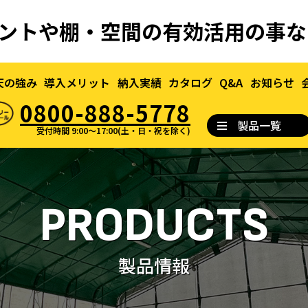
｜テントや棚・空間の有効活用の事
天の強み
導入メリット
納入実績
カタログ
Q&A
お知らせ
0800-888-5778
製品一覧
受付時間 9:00～17:00(土・日・祝を除く)
PRODUCTS
製品情報