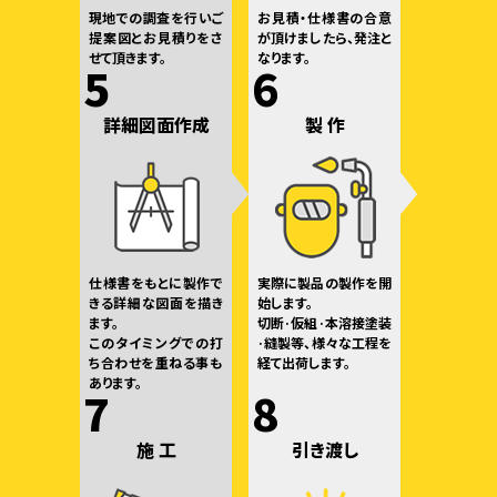
現地での調査を行いご
お見積・仕様書の合意
提案図とお見積りをさ
が頂けましたら、発注と
せて頂きます。
なります。
5
6
詳細図面作成
製 作
仕様書をもとに製作で
実際に製品の製作を開
きる詳細な図面を描き
始します。
ます。
切断·仮組·本溶接塗装
このタイミングでの打
·縫製等、様々な工程を
ち合わせを重ねる事も
経て出荷します。
あります。
7
8
施 工
引き渡し