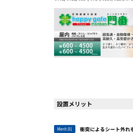
設置メリット
衝突によるシート外れ
Merit.01