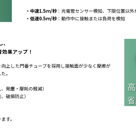
・中速1.5ｍ/秒
：光電管センサー検知、下限位置以外
・低速0.5ｍ/秒
：動作中に接触または負荷を検知
し、
音効果アップ！
を向上した門番チューブを採用し接触面が少なく摩擦が
した。
久、発塵・摩耗の軽減）
能、破損防止）
ります。