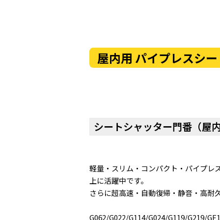
屋内用 パイプレスシ
シートシャッター門番（屋内
軽量・スリム・コンパクト・パイプレ
上に活躍中です。
さらに超高速・自動復帰・静音・高耐
G062/G022/G114/G024/G119/G219/GF