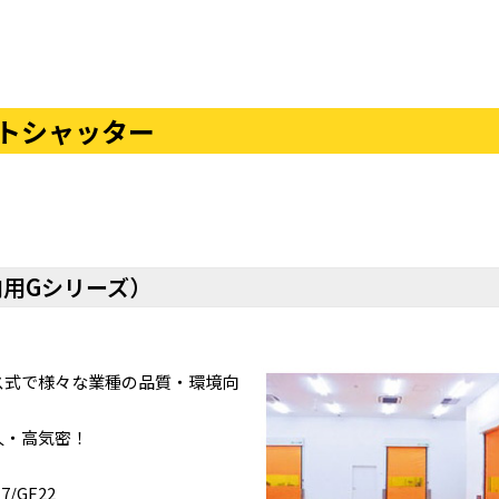
ートシャッター
用Gシリーズ）
ス式で様々な業種の品質・環境向
久・高気密！
17/GF22