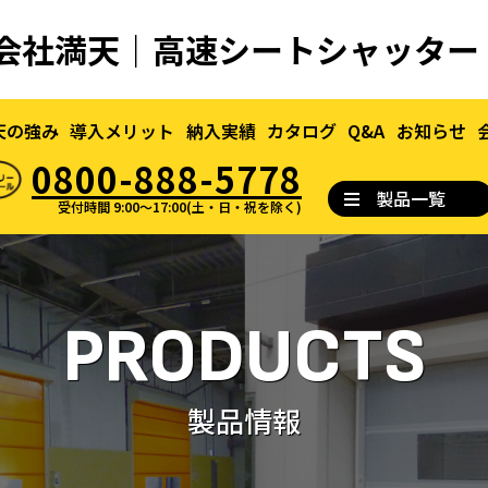
有限会社満天｜高速シートシャッタ
天の強み
導入メリット
納入実績
カタログ
Q&A
お知らせ
0800-888-5778
製品一覧
受付時間 9:00～17:00(土・日・祝を除く)
PRODUCTS
製品情報